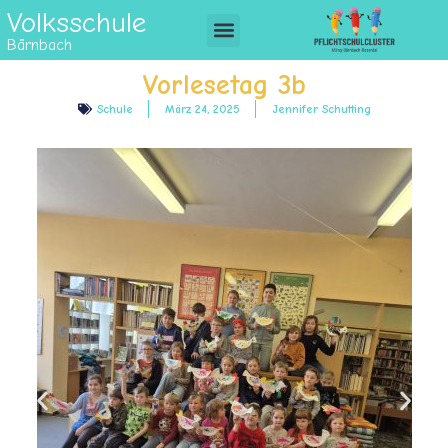
Volksschule
Bärnbach
Vorlesetag 3b
Schule
März 24, 2025
Jennifer Schutting