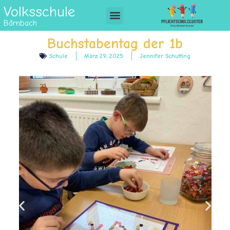
Volksschule
Bärnbach
Buchstabentag der 1b
Schule
März 29, 2025
Jennifer Schutting