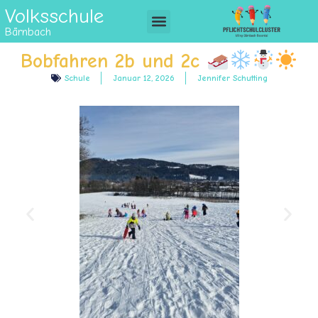
Volksschule
Bärnbach
Bobfahren 2b und 2c
Schule
Januar 12, 2026
Jennifer Schutting