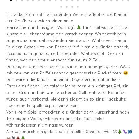
Trotz des nicht sehr einladenden Wetters erlebten die Kinder
der 2.c Klasse gestern einen sehr
lehrreichen und lustigen „Waldtag“.
Im 1. Teil wurden in der
Klasse die Lebensräume den verschiedenen Waldbewohnern
zugeordnet und unterschieden wie sie den Winter verbringen.
In einer Geschichte von Frederic erfuhren die Kinder danach,
dass es auch ganz bunte Farben des Winters gibt. Diese zu
finden, war der große Ansporn für sie im 2. Teil.
Da ging es dann wirklich hinaus in einen nahegelegenen WALD
mit den von der Raiffeisenbank gesponserten Rucksäcken.
Dort waren die Kinder mit einer Begeisterung dabei diese
Farben zu finden und tatsächlich wurden ein kräftiges Rot, ein
sattes Grün und ein wunderschönes Gelb entdeckt. Natürlich
wurde auch verkostet, wie denn eigentlich so eine Hagebutte
oder eine Pappelknospe schmecken.
Vor einem Spiel entdeckten die Kinder dann kurzerhand noch
ihre eigene Waldgarderobe, damit die Rucksäcke
währenddessen nicht nass wurden.
Alle waren sich einig, dass das ein toller Schultag war. 🕸
🕷