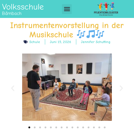
Volksschule
Bärnbach
Instrumentenvorstellung in der
Musikschule
Schule
Juni 15, 2026
Jennifer Schutting