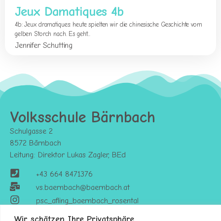
Jeux Damatiques 4b
4b: Jeux dramatiques: heute spielten wir die chinesische Geschichte vom
gelben Storch nach. Es geht...
Jennifer Schutting
Volksschule Bärnbach
Schulgasse 2
8572 Bärnbach
Leitung: Direktor Lukas Zagler, BEd
+43 664 8471376
vs.baernbach@baernbach.at
psc_afling_baernbach_rosental
Wir schätzen Ihre Privatsphäre.