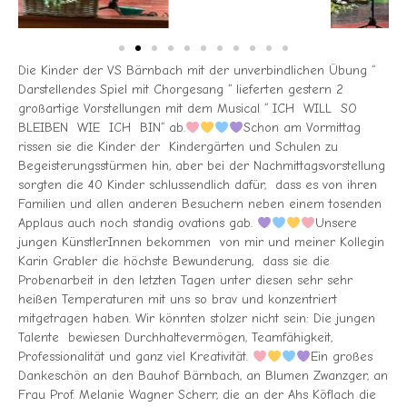
Die Kinder der VS Bärnbach mit der unverbindlichen Übung “
Darstellendes Spiel mit Chorgesang “ lieferten gestern 2
großartige Vorstellungen mit dem Musical “ ICH WILL SO
BLEIBEN WIE ICH BIN“ ab.
Schon am Vormittag
rissen sie die Kinder der Kindergärten und Schulen zu
Begeisterungsstürmen hin, aber bei der Nachmittagsvorstellung
sorgten die 40 Kinder schlussendlich dafür, dass es von ihren
Familien und allen anderen Besuchern neben einem tosenden
Applaus auch noch standig ovations gab.
Unsere
jungen KünstlerInnen bekommen von mir und meiner Kollegin
Karin Grabler die höchste Bewunderung, dass sie die
Probenarbeit in den letzten Tagen unter diesen sehr sehr
heißen Temperaturen mit uns so brav und konzentriert
mitgetragen haben. Wir könnten stolzer nicht sein: Die jungen
Talente bewiesen Durchhaltevermögen, Teamfähigkeit,
Professionalität und ganz viel Kreativität.
Ein großes
Dankeschön an den Bauhof Bärnbach, an Blumen Zwanzger, an
Frau Prof. Melanie Wagner Scherr, die an der Ahs Köflach die