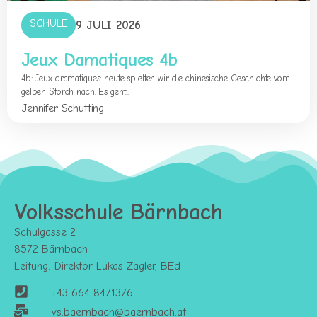
SCHULE
9 JULI 2026
Jeux Damatiques 4b
4b: Jeux dramatiques: heute spielten wir die chinesische Geschichte vom
gelben Storch nach. Es geht...
Jennifer Schutting
Volksschule Bärnbach
Schulgasse 2
8572 Bärnbach
Leitung: Direktor Lukas Zagler, BEd
+43 664 8471376
vs.baernbach@baernbach.at