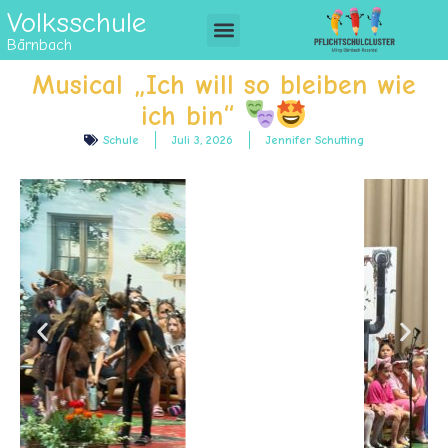
Volksschule
Bärnbach
Musical „Ich will so bleiben wie
ich bin“
Schule
Juli 3, 2026
Jennifer Schutting