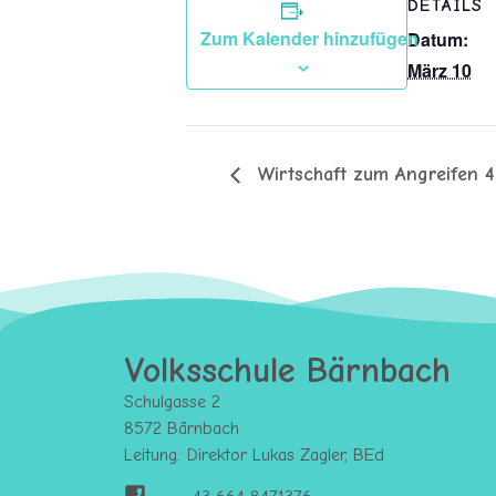
DETAILS
Zum Kalender hinzufügen
Datum:
März 10
Wirtschaft zum Angreifen 4
Volksschule Bärnbach
Schulgasse 2
8572 Bärnbach
Leitung: Direktor Lukas Zagler, BEd