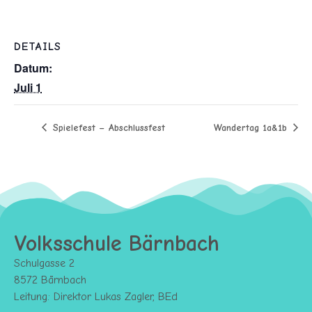
DETAILS
Datum:
Juli 1
Spielefest – Abschlussfest
Wandertag 1a&1b
Volksschule Bärnbach
Schulgasse 2
8572 Bärnbach
Leitung: Direktor Lukas Zagler, BEd